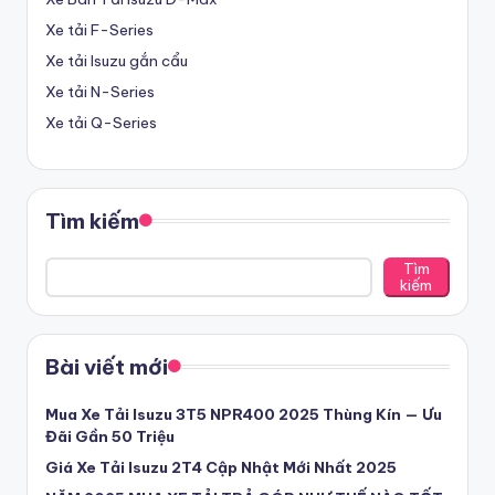
ạ
Xe tải F-Series
i
Xe tải Isuzu gắn cẩu
L
Xe tải N-Series
o
Xe tải Q-Series
n
g
Tìm kiếm
A
n
Tìm
kiếm
-
Đ
Bài viết mới
ạ
i
Mua Xe Tải Isuzu 3T5 NPR400 2025 Thùng Kín — Ưu
Đãi Gần 50 Triệu
L
Giá Xe Tải Isuzu 2T4 Cập Nhật Mới Nhất 2025
ý