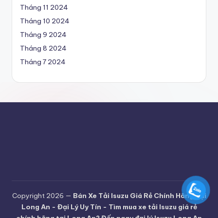
t
Tháng 11 2024
ả
Tháng 10 2024
i
Tháng 9 2024
Is
Tháng 8 2024
Tháng 7 2024
u
z
u
gi
á
r
ẻ
c
h
Copyright 2026 —
Bán Xe Tải Isuzu Giá Rẻ Chính Hãng Tại
Long An - Đại Lý Uy Tín - Tìm mua xe tải Isuzu giá rẻ
ín