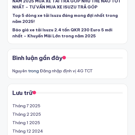
NĂM 2025 MUA XE TẢI TRẢ GÓP NHƯ THẾ NÀO TỐT
U
NHẤT – TƯ VẤN MUA XE ISUZU TRẢ GÓP
Top 5 dòng xe tải Isuzu đáng mong đợi nhất trong
y
năm 2025!
T
Báo giá xe tải Isuzu 2.4 tấn QKR 230 Euro 5 mới
ín
nhất – Khuyến Mãi Lớn trong năm 2025
-
T
Bình luận gần đây
ì
Nguyên
trong
Đăng nhập định vị 4G TCT
m
m
Lưu trữ
u
a
Tháng 7 2025
Tháng 2 2025
x
Tháng 1 2025
e
Tháng 12 2024