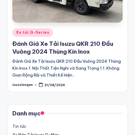
G
bán
tải
iá
D-
R
Max
Posted
Xe tải Q-Series
ẻ
in
chính
Đánh Giá Xe Tải Isuzu QKR 210 Đầu
hãng,
C
Vuông 2024 Thùng Kín Inox
Xe
h
Đánh Giá Xe Tải Isuzu QKR 210 Đầu Vuông 2024 Thùng
Du
ín
Kín Inox 1. Nội Thất Tiện Nghi và Sang Trọng 1.1. Không
lịch
Gian Rộng Rãi và Thiết Kế Hiện…
h
MU-
isuzulongan
X
21/08/2024
H
Posted
by
Chính
ã
hãng
n
giá
Danh mục
g
tốt
nhất
Tin tức
T
Xe Bán Tải Isuzu D-Max