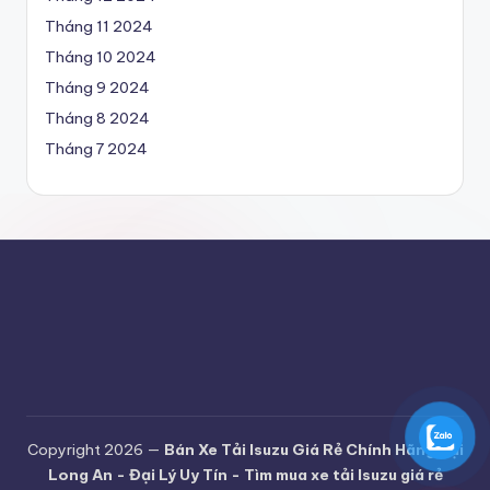
t
Tháng 11 2024
ả
Tháng 10 2024
i
Tháng 9 2024
Is
Tháng 8 2024
u
Tháng 7 2024
z
u
gi
á
r
ẻ
c
h
Copyright 2026 —
Bán Xe Tải Isuzu Giá Rẻ Chính Hãng Tại
ín
Long An - Đại Lý Uy Tín - Tìm mua xe tải Isuzu giá rẻ