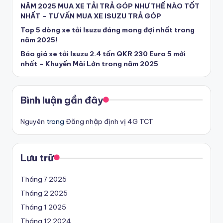
NĂM 2025 MUA XE TẢI TRẢ GÓP NHƯ THẾ NÀO TỐT
U
NHẤT – TƯ VẤN MUA XE ISUZU TRẢ GÓP
y
Top 5 dòng xe tải Isuzu đáng mong đợi nhất trong
năm 2025!
T
Báo giá xe tải Isuzu 2.4 tấn QKR 230 Euro 5 mới
ín
nhất – Khuyến Mãi Lớn trong năm 2025
-
T
Bình luận gần đây
ì
Nguyên
trong
Đăng nhập định vị 4G TCT
m
m
Lưu trữ
u
a
Tháng 7 2025
x
Tháng 2 2025
e
Tháng 1 2025
Tháng 12 2024