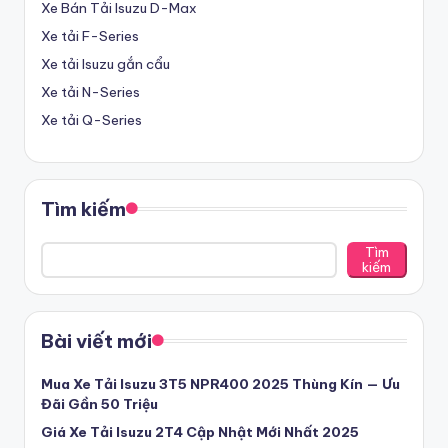
ạ
Xe Bán Tải Isuzu D-Max
Xe tải F-Series
i
Xe tải Isuzu gắn cẩu
L
Xe tải N-Series
o
Xe tải Q-Series
n
g
A
Tìm kiếm
n
Tìm
kiếm
-
Đ
ạ
Bài viết mới
i
Mua Xe Tải Isuzu 3T5 NPR400 2025 Thùng Kín — Ưu
L
Đãi Gần 50 Triệu
Giá Xe Tải Isuzu 2T4 Cập Nhật Mới Nhất 2025
ý