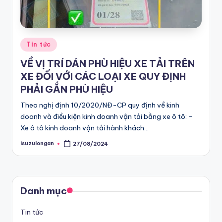
G
bán
tải
iá
D-
Posted
R
Tin tức
Max
in
ẻ
VỀ VỊ TRÍ DÁN PHÙ HIỆU XE TẢI TRÊN
chính
XE ĐỐI VỚI CÁC LOẠI XE QUY ĐỊNH
hãng,
C
PHẢI GẮN PHÙ HIỆU
Xe
h
Du
Theo nghị định 10/2020/NĐ-CP quy định về kinh
ín
lịch
doanh và điều kiện kinh doanh vận tải bằng xe ô tô: -
h
Xe ô tô kinh doanh vận tải hành khách…
MU-
X
H
isuzulongan
27/08/2024
Posted
by
Chính
ã
hãng
n
giá
Danh mục
g
tốt
nhất
T
Tin tức