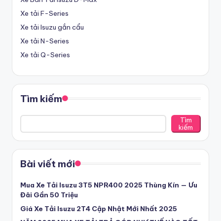
ạ
Xe tải F-Series
i
Xe tải Isuzu gắn cẩu
L
Xe tải N-Series
o
Xe tải Q-Series
n
g
Tìm kiếm
A
n
Tìm
kiếm
-
Đ
Bài viết mới
ạ
i
Mua Xe Tải Isuzu 3T5 NPR400 2025 Thùng Kín — Ưu
Đãi Gần 50 Triệu
L
Giá Xe Tải Isuzu 2T4 Cập Nhật Mới Nhất 2025
ý