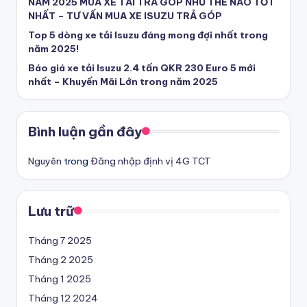
NĂM 2025 MUA XE TẢI TRẢ GÓP NHƯ THẾ NÀO TỐT
U
NHẤT – TƯ VẤN MUA XE ISUZU TRẢ GÓP
Top 5 dòng xe tải Isuzu đáng mong đợi nhất trong
y
năm 2025!
T
Báo giá xe tải Isuzu 2.4 tấn QKR 230 Euro 5 mới
ín
nhất – Khuyến Mãi Lớn trong năm 2025
-
T
Bình luận gần đây
ì
Nguyên
trong
Đăng nhập định vị 4G TCT
m
m
Lưu trữ
u
a
Tháng 7 2025
Tháng 2 2025
x
Tháng 1 2025
e
Tháng 12 2024