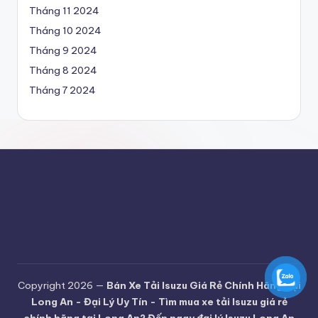
t
Tháng 11 2024
ả
Tháng 10 2024
i
Tháng 9 2024
Is
Tháng 8 2024
Tháng 7 2024
u
z
u
gi
á
r
ẻ
c
h
Copyright 2026 —
Bán Xe Tải Isuzu Giá Rẻ Chính Hãng Tại
Long An - Đại Lý Uy Tín - Tìm mua xe tải Isuzu giá rẻ
ín