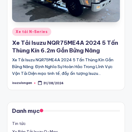
G
bán
tải
iá
D-
R
Max
Posted
Xe tải N-Series
ẻ
in
chính
Xe Tải Isuzu NQR75ME4A 2024 5 Tấn
hãng,
C
Thùng Kín 6.2m Gắn Bửng Nâng
Xe
h
Xe Tải Isuzu NQR75ME4A 2024 5 Tấn Thùng Kín Gắn
Du
ín
Bửng Nâng: Định Nghĩa Sự Hoàn Hảo Trong Lĩnh Vực
lịch
Vận Tải Diện mạo tinh tế, đầy ấn tượng Isuzu…
h
MU-
isuzulongan
X
31/08/2024
H
Posted
by
Chính
ã
hãng
n
giá
Danh mục
g
tốt
nhất
Tin tức
T
Xe Bán Tải Isuzu D-Max