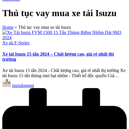
MU-
hãng
X
tại
Thủ tục vay mua xe tải Isuzu
Chính
Long
hãng
An?
giá
Đến
Home
»
Thủ tục vay mua xe tải Isuzu
tốt
ngay
nhất
đại
lý
Posted
Xe tải F-Series
Isuzu
in
Long
Xe tải Isuzu 15 tấn 2024 – Chất lượng cao, giá rẻ nhất thị
An
trường
để
nhận
Xe tải Isuzu 15 tấn 2024 - Chất lượng cao, giá rẻ nhất thị trường Xe
ưu
tải Isuzu 15 tấn thùng mui bạt nhôm - Thiết kế độc quyền Giá…
đãi
Posted
hấp
isuzulongan
by
dẫn
và
dịch
vụ
chuyên
nghiệp