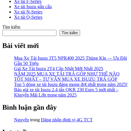
Xe tải F-Series
Xe tải Isuzu gắn cẩu
Xe tải N-Series
Xe tải Q-Series
Tìm kiếm
Tìm kiếm
Bài viết mới
Mua Xe Tải Isuzu 3T5 NPR400 2025 Thùng Kín — Ưu Đãi
Gần 50 Triệu
Giá Xe Tải Isuzu 2T4 Cập Nhật Mới Nhất 2025
NĂM 2025 MUA XE TẢI TRẢ GÓP NHƯ THẾ NÀO
TỐT NHẤT – TƯ VẤN MUA XE ISUZU TRẢ GÓP
Top 5 dòng xe tải Isuzu đáng mong đợi nhất trong năm 2025!
Báo giá xe tải Isuzu 2.4 tấn QKR 230 Euro 5 mới nhất –
Khuyến Mãi Lớn trong năm 2025
Bình luận gần đây
Nguyên
trong
Đăng nhập định vị 4G TCT