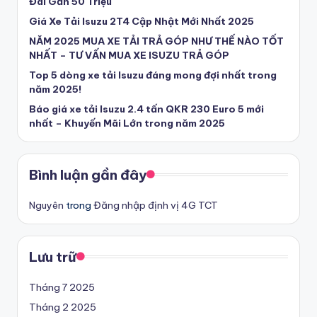
Đãi Gần 50 Triệu
U
Giá Xe Tải Isuzu 2T4 Cập Nhật Mới Nhất 2025
y
NĂM 2025 MUA XE TẢI TRẢ GÓP NHƯ THẾ NÀO TỐT
NHẤT – TƯ VẤN MUA XE ISUZU TRẢ GÓP
T
Top 5 dòng xe tải Isuzu đáng mong đợi nhất trong
ín
năm 2025!
-
Báo giá xe tải Isuzu 2.4 tấn QKR 230 Euro 5 mới
nhất – Khuyến Mãi Lớn trong năm 2025
T
ì
Bình luận gần đây
m
m
Nguyên
trong
Đăng nhập định vị 4G TCT
u
a
Lưu trữ
x
Tháng 7 2025
e
Tháng 2 2025