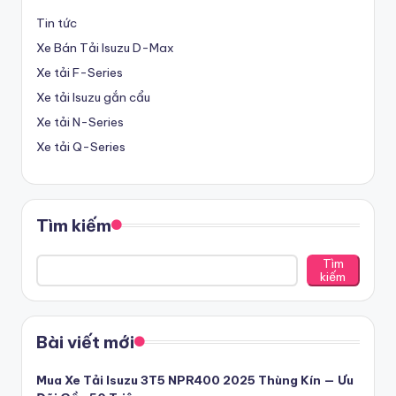
ạ
Tin tức
i
Xe Bán Tải Isuzu D-Max
L
Xe tải F-Series
o
Xe tải Isuzu gắn cẩu
n
Xe tải N-Series
Xe tải Q-Series
g
A
n
Tìm kiếm
-
Tìm
Đ
kiếm
ạ
i
Bài viết mới
L
Mua Xe Tải Isuzu 3T5 NPR400 2025 Thùng Kín — Ưu
ý