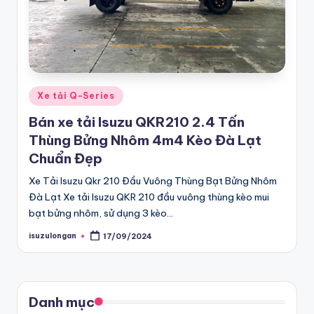
G
bán
tải
iá
D-
R
Max
ẻ
chính
Posted
Xe tải Q-Series
hãng,
in
C
Bán xe tải Isuzu QKR210 2.4 Tấn
Xe
h
Thùng Bửng Nhôm 4m4 Kèo Đà Lạt
Du
ín
Chuẩn Đẹp
lịch
h
Xe Tải Isuzu Qkr 210 Đầu Vuông Thùng Bạt Bửng Nhôm
MU-
Đà Lạt Xe tải Isuzu QKR 210 đầu vuông thùng kèo mui
X
H
bạt bửng nhôm, sử dụng 3 kèo…
Chính
ã
hãng
isuzulongan
17/09/2024
Posted
n
by
giá
g
tốt
nhất
T
Danh mục