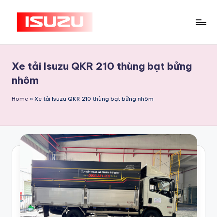
Skip
to
B
Chuyên
content
cung
á
Xe tải Isuzu QKR 210 thùng bạt bửng
cấp
n
dòng
nhôm
X
xe
Home
»
Xe tải Isuzu QKR 210 thùng bạt bửng nhôm
e
tải
Isuzu
T
giá
ả
rẻ
i
chính
Is
hãng
tại
u
Long
z
An,
u
Xe