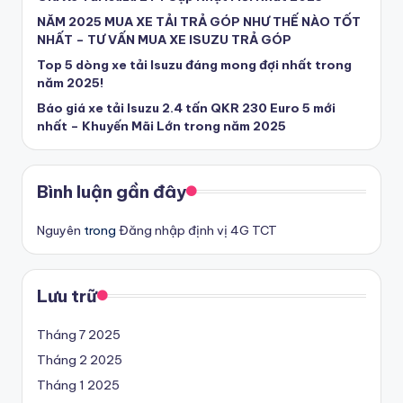
U
NĂM 2025 MUA XE TẢI TRẢ GÓP NHƯ THẾ NÀO TỐT
NHẤT – TƯ VẤN MUA XE ISUZU TRẢ GÓP
y
Top 5 dòng xe tải Isuzu đáng mong đợi nhất trong
T
năm 2025!
ín
Báo giá xe tải Isuzu 2.4 tấn QKR 230 Euro 5 mới
nhất – Khuyến Mãi Lớn trong năm 2025
-
T
Bình luận gần đây
ì
m
Nguyên
trong
Đăng nhập định vị 4G TCT
m
u
Lưu trữ
a
Tháng 7 2025
x
Tháng 2 2025
e
Tháng 1 2025