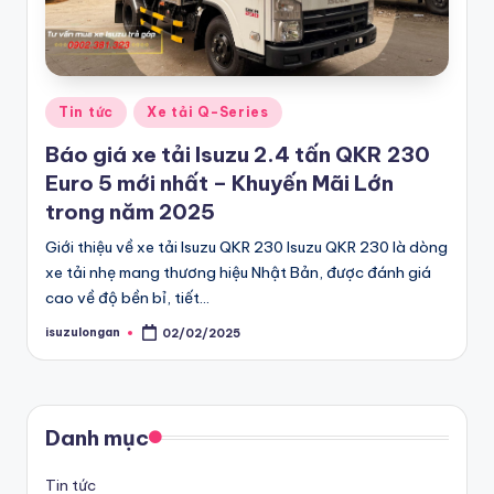
G
bán
tải
iá
D-
R
Posted
Max
Tin tức
Xe tải Q-Series
in
ẻ
chính
Báo giá xe tải Isuzu 2.4 tấn QKR 230
hãng,
C
Euro 5 mới nhất – Khuyến Mãi Lớn
Xe
trong năm 2025
h
Du
ín
Giới thiệu về xe tải Isuzu QKR 230 Isuzu QKR 230 là dòng
lịch
xe tải nhẹ mang thương hiệu Nhật Bản, được đánh giá
h
MU-
cao về độ bền bỉ, tiết…
X
H
isuzulongan
02/02/2025
Posted
Chính
by
ã
hãng
n
giá
g
tốt
Danh mục
nhất
T
Tin tức