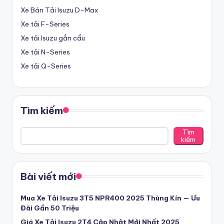
ạ
Xe Bán Tải Isuzu D-Max
i
Xe tải F-Series
L
Xe tải Isuzu gắn cẩu
Xe tải N-Series
o
Xe tải Q-Series
n
g
A
Tìm kiếm
n
Tìm
-
kiếm
Đ
ạ
Bài viết mới
i
Mua Xe Tải Isuzu 3T5 NPR400 2025 Thùng Kín — Ưu
L
Đãi Gần 50 Triệu
ý
Giá Xe Tải Isuzu 2T4 Cập Nhật Mới Nhất 2025