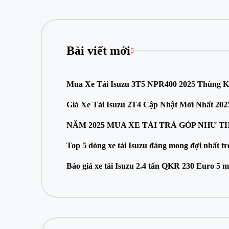
u
z
u
L
Bài viết mới
o
n
g
A
Mua Xe Tải Isuzu 3T5 NPR400 2025 Thùng K
n
đ
Giá Xe Tải Isuzu 2T4 Cập Nhật Mới Nhất 202
ể
n
NĂM 2025 MUA XE TẢI TRẢ GÓP NHƯ T
h
ậ
Top 5 dòng xe tải Isuzu đáng mong đợi nhất t
n
ư
Báo giá xe tải Isuzu 2.4 tấn QKR 230 Euro 5
u
đ
ãi
h
ấ
p