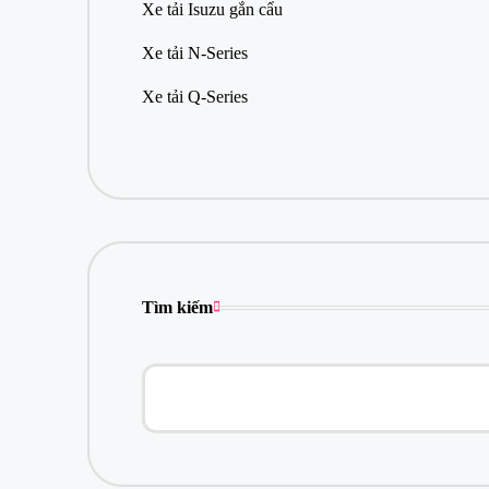
ã
Xe tải Isuzu gắn cẩu
n
g
Xe tải N-Series
tạ
i
Xe tải Q-Series
L
o
n
g
A
n
?
Đ
ế
Tìm kiếm
n
n
g
a
y
đ
ại
lý
Is