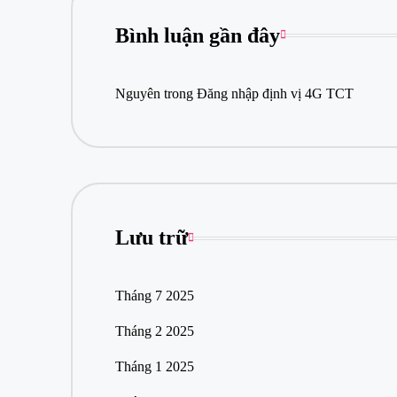
d
ẫ
Bình luận gần đây
n
v
à
Nguyên
trong
Đăng nhập định vị 4G TCT
dị
c
h
v
ụ
c
h
u
Lưu trữ
y
ê
n
n
Tháng 7 2025
g
hi
Tháng 2 2025
ệ
p
Tháng 1 2025