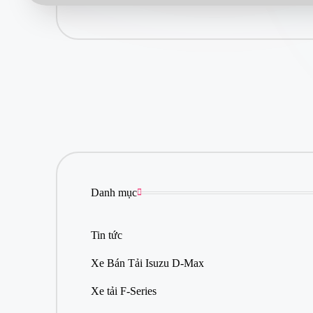
T
ì
m
m
u
a
x
e
tả
i
Is
u
z
u
Danh mục
gi
á
rẻ
Tin tức
c
hí
Xe Bán Tải Isuzu D-Max
n
h
Xe tải F-Series
h