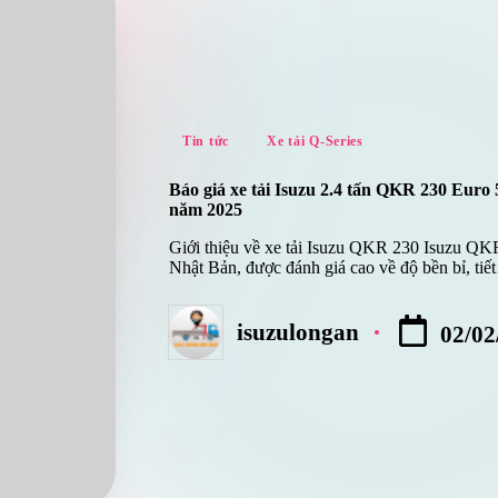
Posted
Tin tức
Xe tải Q-Series
in
Báo giá xe tải Isuzu 2.4 tấn QKR 230 Euro
năm 2025
Giới thiệu về xe tải Isuzu QKR 230 Isuzu QKR
Nhật Bản, được đánh giá cao về độ bền bỉ, ti
isuzulongan
02/02
Posted
by