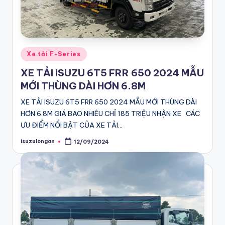
G
bán
tải
iá
D-
R
Max
Posted
Xe tải F-Series
ẻ
in
chính
XE TẢI ISUZU 6T5 FRR 650 2024 MẪU
hãng,
C
MỚI THÙNG DÀI HƠN 6.8M
Xe
h
XE TẢI ISUZU 6T5 FRR 650 2024 MẪU MỚI THÙNG DÀI
Du
ín
HƠN 6.8M GIÁ BAO NHIÊU CHỈ 185 TRIỆU NHẬN XE CÁC
lịch
ƯU ĐIỂM NỔI BẬT CỦA XE TẢI…
h
MU-
isuzulongan
X
12/09/2024
H
Posted
by
Chính
ã
hãng
n
giá
g
tốt
nhất
T