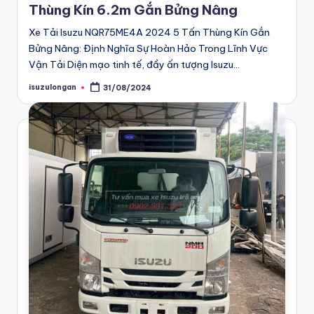
u
Thùng Kín 6.2m Gắn Bửng Nâng
z
Xe Tải Isuzu NQR75ME4A 2024 5 Tấn Thùng Kín Gắn
Bửng Nâng: Định Nghĩa Sự Hoàn Hảo Trong Lĩnh Vực
u
Vận Tải Diện mạo tinh tế, đầy ấn tượng Isuzu…
L
isuzulongan
31/08/2024
Posted
o
by
n
g
A
n
đ
ể
n
h
ậ