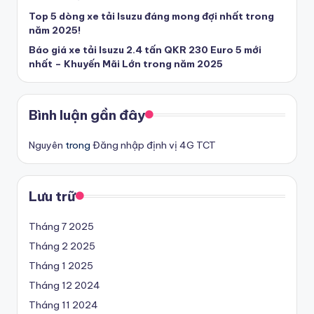
hi
Top 5 dòng xe tải Isuzu đáng mong đợi nhất trong
năm 2025!
ệ
Báo giá xe tải Isuzu 2.4 tấn QKR 230 Euro 5 mới
p
nhất – Khuyến Mãi Lớn trong năm 2025
Bình luận gần đây
Nguyên
trong
Đăng nhập định vị 4G TCT
Lưu trữ
Tháng 7 2025
Tháng 2 2025
Tháng 1 2025
Tháng 12 2024
Tháng 11 2024