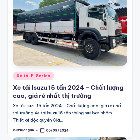
U
y
T
ín
-
T
ì
Posted
Xe tải F-Series
m
in
Xe tải Isuzu 15 tấn 2024 – Chất lượng
m
cao, giá rẻ nhất thị trường
u
Xe tải Isuzu 15 tấn 2024 - Chất lượng cao, giá rẻ nhất
a
thị trường Xe tải Isuzu 15 tấn thùng mui bạt nhôm -
x
Thiết kế độc quyền Giá…
e
isuzulongan
05/09/2024
Posted
by