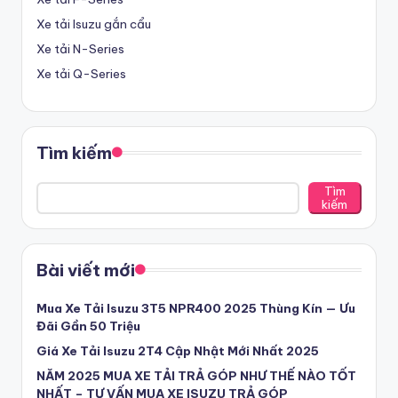
d
Xe tải Isuzu gắn cẩu
ị
Xe tải N-Series
c
Xe tải Q-Series
h
v
Tìm kiếm
ụ
c
Tìm
kiếm
h
u
Bài viết mới
y
ê
Mua Xe Tải Isuzu 3T5 NPR400 2025 Thùng Kín — Ưu
Đãi Gần 50 Triệu
n
Giá Xe Tải Isuzu 2T4 Cập Nhật Mới Nhất 2025
n
NĂM 2025 MUA XE TẢI TRẢ GÓP NHƯ THẾ NÀO TỐT
g
NHẤT – TƯ VẤN MUA XE ISUZU TRẢ GÓP