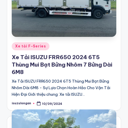
ạ
i
L
o
n
Posted
Xe tải F-Series
g
in
Xe Tải ISUZU FRR650 2024 6T5
A
Thùng Mui Bạt Bửng Nhôm 7 Bửng Dài
n
6M8
-
Xe Tải ISUZU FRR650 2024 6T5 Thùng Mui Bạt Bửng
Đ
Nhôm Dài 6M8 - Sự Lựa Chọn Hoàn Hảo Cho Vận Tải
Hiện Đại Giới thiệu chung: Xe tải ISUZU…
ạ
isuzulongan
10/09/2024
i
Posted
by
L
ý