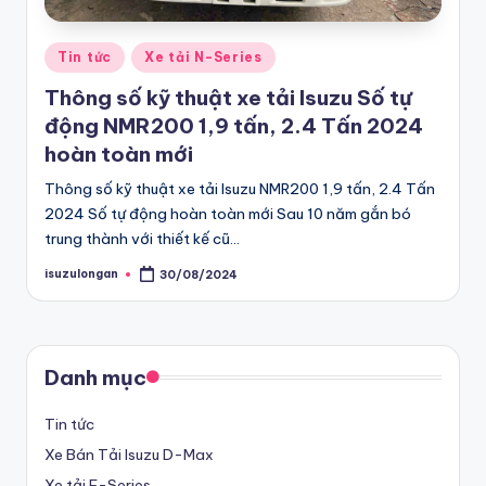
n
Posted
Tin tức
Xe tải N-Series
ư
in
Thông số kỹ thuật xe tải Isuzu Số tự
u
động NMR200 1,9 tấn, 2.4 Tấn 2024
đ
hoàn toàn mới
ãi
Thông số kỹ thuật xe tải Isuzu NMR200 1,9 tấn, 2.4 Tấn
h
2024 Số tự động hoàn toàn mới Sau 10 năm gắn bó
trung thành với thiết kế cũ…
ấ
p
isuzulongan
30/08/2024
Posted
by
d
ẫ
Danh mục
n
v
Tin tức
Xe Bán Tải Isuzu D-Max
à
Xe tải F-Series