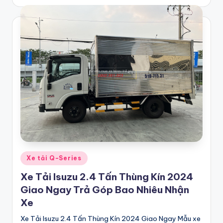
by
h
h
ã
n
g
t
ạ
i
L
o
Posted
Xe tải Q-Series
in
n
Xe Tải Isuzu 2.4 Tấn Thùng Kín 2024
g
Giao Ngay Trả Góp Bao Nhiêu Nhận
Xe
A
Xe Tải Isuzu 2.4 Tấn Thùng Kín 2024 Giao Ngay Mẫu xe