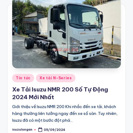
t
ả
i
Is
u
z
u
gi
Posted
á
Tin tức
Xe tải N-Series
in
r
Xe Tải Isuzu NMR 200 Số Tự Động
2024 Mới Nhất
ẻ
Giới thiệu về Isuzu NMR 200 Khi nhắc đến xe tải, khách
c
hàng thường liên tưởng ngay đến xe số sàn. Tuy nhiên,
h
Isuzu đã có một bước đột phá…
ín
isuzulongan
05/09/2024
Posted