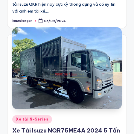
n
tải Isuzu QKR hiện nay cực kỳ thông dụng và có uy tín
?
với anh em tài xế.…
Đ
isuzulongan
05/09/2024
Posted
by
ế
n
n
g
a
y
đ
ạ
i
lý
Posted
Xe tải N-Series
in
Is
Xe Tải Isuzu NQR75ME4A 2024 5 Tấn