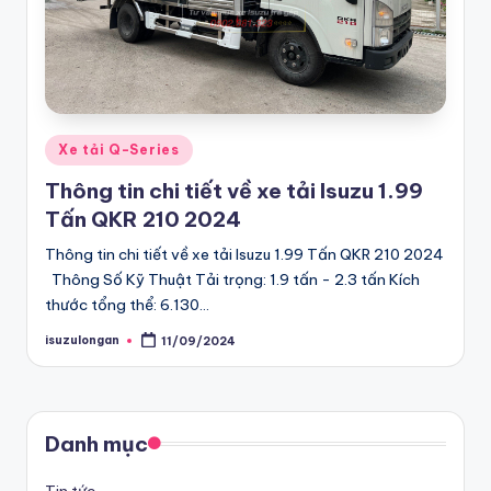
G
bán
tải
iá
D-
R
Max
ẻ
chính
Posted
Xe tải Q-Series
hãng,
in
C
Thông tin chi tiết về xe tải Isuzu 1.99
Xe
h
Tấn QKR 210 2024
Du
ín
Thông tin chi tiết về xe tải Isuzu 1.99 Tấn QKR 210 2024
lịch
h
Thông Số Kỹ Thuật Tải trọng: 1.9 tấn - 2.3 tấn Kích
MU-
thước tổng thể: 6.130…
X
H
Chính
isuzulongan
11/09/2024
Posted
ã
by
hãng
n
giá
g
tốt
Danh mục
nhất
T