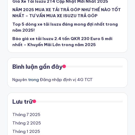
Giá Xe Tải Isuzu 2T4 Cập Nhật Mới Nhất 2025
U
NĂM 2025 MUA XE TẢI TRẢ GÓP NHƯ THẾ NÀO TỐT
y
NHẤT – TƯ VẤN MUA XE ISUZU TRẢ GÓP
Top 5 dòng xe tải Isuzu đáng mong đợi nhất trong
T
năm 2025!
ín
Báo giá xe tải Isuzu 2.4 tấn QKR 230 Euro 5 mới
nhất – Khuyến Mãi Lớn trong năm 2025
-
T
ì
Bình luận gần đây
m
Nguyên
trong
Đăng nhập định vị 4G TCT
m
u
Lưu trữ
a
Tháng 7 2025
x
Tháng 2 2025
e
Tháng 1 2025