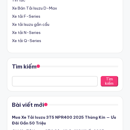
Tin tức
ạ
Xe Bán Tải Isuzu D-Max
i
Xe tải F-Series
L
Xe tải Isuzu gắn cẩu
o
Xe tải N-Series
n
Xe tải Q-Series
g
A
Tìm kiếm
n
-
Tìm
kiếm
Đ
ạ
Bài viết mới
i
L
Mua Xe Tải Isuzu 3T5 NPR400 2025 Thùng Kín — Ưu
Đãi Gần 50 Triệu
ý