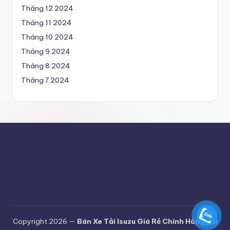
t
Tháng 12 2024
ả
Tháng 11 2024
i
Tháng 10 2024
Is
Tháng 9 2024
Tháng 8 2024
u
Tháng 7 2024
z
u
gi
á
r
ẻ
c
h
ín
Copyright 2026 —
Bán Xe Tải Isuzu Giá Rẻ Chính Hãng Tại